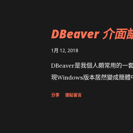
大砲開講 Very Important!
原碼庫房乾坤 qing is writing a dig
DBeaver 介面
1月 12, 2018
DBeaver是我個人頗常用的一
現Windows版本居然變成簡
分享
張貼留言