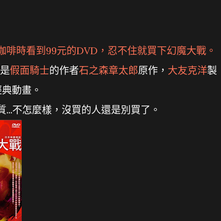
rt買咖啡時看到99元的DVD，忍不住就買下
幻魔大戰
。
是
假面騎士
的作者
石之森章太郎
原作，
大友克洋
製
經典動畫。
質...不怎麼樣，沒買的人還是別買了。