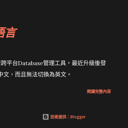
 微軟公佈Vista安全程式介面草案 一窺Google開
 girl net... wait and see
語言
套跨平台Database管理工具，最近升級後發
體中文，而且無法切換為英文。
閱讀完整內容
技術提供：Blogger