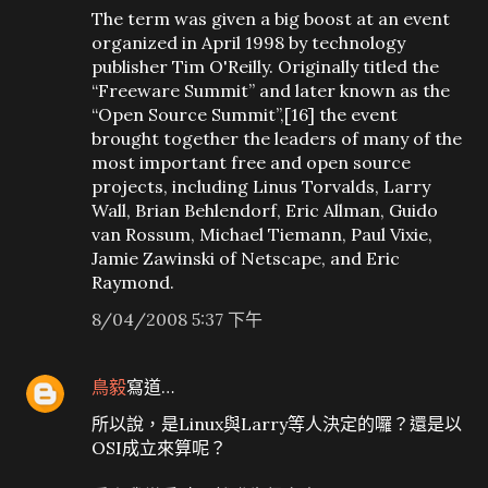
The term was given a big boost at an event
organized in April 1998 by technology
publisher Tim O'Reilly. Originally titled the
“Freeware Summit” and later known as the
“Open Source Summit”,[16] the event
brought together the leaders of many of the
most important free and open source
projects, including Linus Torvalds, Larry
Wall, Brian Behlendorf, Eric Allman, Guido
van Rossum, Michael Tiemann, Paul Vixie,
Jamie Zawinski of Netscape, and Eric
Raymond.
8/04/2008 5:37 下午
鳥毅
寫道…
所以說，是Linux與Larry等人決定的囉？還是以
OSI成立來算呢？