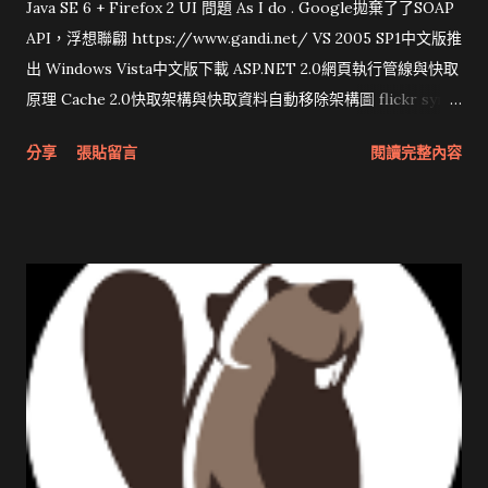
Java SE 6 + Firefox 2 UI 問題 As I do . Google拋棄了了SOAP
API，浮想聯翩 https://www.gandi.net/ VS 2005 SP1中文版推
出 Windows Vista中文版下載 ASP.NET 2.0網頁執行管線與快取
原理 Cache 2.0快取架構與快取資料自動移除架構圖 flickr sync
分享與試用 SUN Looking Glass 3D圖形介面發布1.0 雅虎勵精
分享
張貼留言
閱讀完整內容
圖治推動改革 Wait and see 國內某SOC疑遭駭客入侵 大砲開講
Very Important! 微軟公佈Vista安全程式介面草案 一窺Google
開原碼庫房乾坤 qing is writing a dig girl net... wait and see