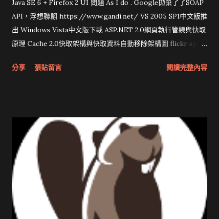
Java SE 6 + Firefox 2 UI 問題 As I do . Google拋棄了了SOAP
API，浮想聯翩 https://www.gandi.net/ VS 2005 SP1中文版推
出 Windows Vista中文版下載 ASP.NET 2.0網頁執行管線與快取
原理 Cache 2.0快取架構與快取資料自動移除架構圖 flickr sync
分享與試用 SUN Looking Glass 3D圖形介面發布1.0 雅虎勵精
分享
張貼留言
閱讀完整內容
圖治推動改革 Wait and see 國內某SOC疑遭駭客入侵 大砲開講
Very Important! 微軟公佈Vista安全程式介面草案 一窺Google
開原碼庫房乾坤 qing is writing a dig girl net... wait and see