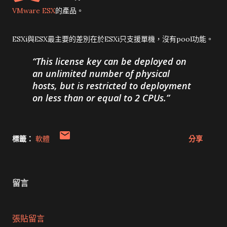
VMware ESX
的產品。
ESXi與ESX最主要的差別在於ESXi只支援單機，沒有pool功能。
This license key can be deployed on
an unlimited number of physical
hosts, but is restricted to deployment
on less than or equal to 2 CPUs.
標籤：
軟體
分享
留言
張貼留言