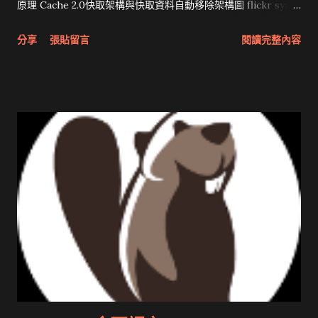
原理 Cache 2.0快取架構與快取資料自動移除架構圖 flickr sync
分享與試用 SUN Looking Glass 3D圖形介面發布1.0 雅虎勵精
分享
張貼留言
閱讀完整內容
圖治推動改革 Wait and see 國內某SOC疑遭駭客入侵 大砲開講
Very Important! 微軟公佈Vista安全程式介面草案 一窺Google
開原碼庫房乾坤 qing is writing a dig girl net... wait and see