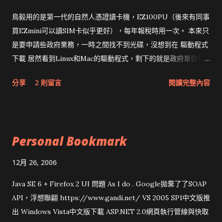
鳥毅用的是第一代的自然人憑證讀卡機，EZ100PU（後來有同事
買EZmini可以讀SIM卡似乎更好），每年報稅時用一次。 本來只
是要申請些政府業務，一時之間找不到光碟，沒想到在 驅動程式
下載 居然看到Linux和Mac的驅動程式，剩下的就是政府單位的
網頁和程式應該改版了吧！！！
分享
2 則留言
閱讀完整內容
Personal Bookmark
12月 26, 2006
Java SE 6 + Firefox 2 UI 問題 As I do . Google拋棄了了SOAP
API，浮想聯翩 https://www.gandi.net/ VS 2005 SP1中文版推
出 Windows Vista中文版下載 ASP.NET 2.0網頁執行管線與快取