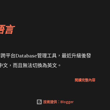
 微軟公佈Vista安全程式介面草案 一窺Google開
 girl net... wait and see
語言
套跨平台Database管理工具，最近升級後發
體中文，而且無法切換為英文。
閱讀完整內容
技術提供：Blogger