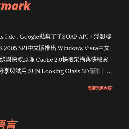
kmark
問題 As I do . Google拋棄了了SOAP API，浮想聯
/ VS 2005 SP1中文版推出 Windows Vista中文
行管線與快取原理 Cache 2.0快取架構與快取資
分享與試用 SUN Looking Glass 3D圖形介
Wait and see 國內某SOC疑遭駭客入侵
閱讀完整內容
 微軟公佈Vista安全程式介面草案 一窺Google開
 girl net... wait and see
語言