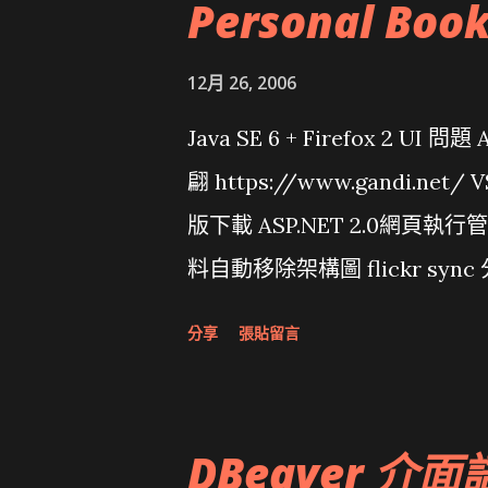
Personal Boo
12月 26, 2006
Java SE 6 + Firefox 2 UI 
翩 https://www.gandi.net
版下載 ASP.NET 2.0網頁執
料自動移除架構圖 flickr sync 
面發布1.0 雅虎勵精圖治推動改革 
分享
張貼留言
大砲開講 Very Important!
原碼庫房乾坤 qing is writing a dig
DBeaver 介面