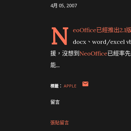
4月 05, 2007
N
eoOffice
已經推出2.
docx、word/exc
援，沒想到
NeoOffice
已經率先推
能...
標籤：
APPLE
留言
張貼留言