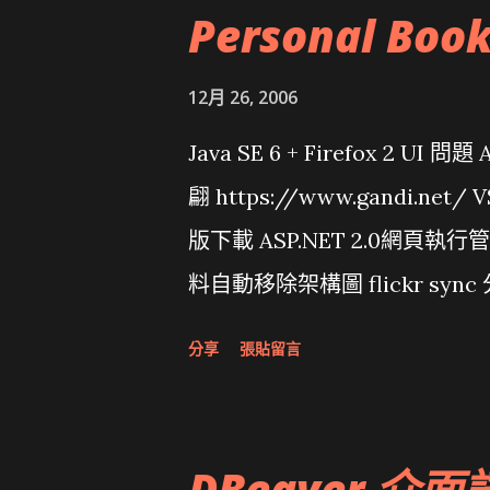
Personal Boo
12月 26, 2006
Java SE 6 + Firefox 2 UI 
翩 https://www.gandi.net
版下載 ASP.NET 2.0網頁執
料自動移除架構圖 flickr sync 
面發布1.0 雅虎勵精圖治推動改革 
分享
張貼留言
大砲開講 Very Important!
原碼庫房乾坤 qing is writing a dig
DBeaver 介面