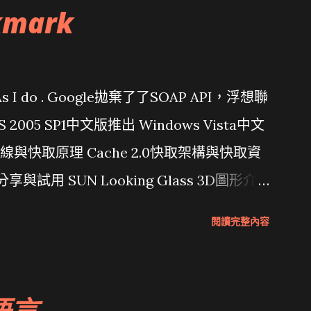
kmark
問題 As I do . Google拋棄了了SOAP API，浮想聯
/ VS 2005 SP1中文版推出 Windows Vista中文
行管線與快取原理 Cache 2.0快取架構與快取資
分享與試用 SUN Looking Glass 3D圖形介
Wait and see 國內某SOC疑遭駭客入侵
閱讀完整內容
 微軟公佈Vista安全程式介面草案 一窺Google開
 girl net... wait and see
語言