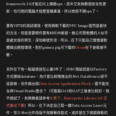
framework 3.0才能在IE上開啟xps，其中又有無數個安全性更
新，恰巧她的電腦才經歷當機重灌，所以她就不開xps了。
要有VSTS的測試環境，使用微軟下載的VPC Image當然是最快
的方法，但是首要條件要有MSDN帳號。敝公司管軟體的人似乎
是處女座的男生，深怕帳號外流，所以....在下只能自己慢慢灌軟
體做出開發環境。對於guinea pig可下載的
Orcas
在下是敬謝不
敏。
另外在下有一點疑惑放在心裏3年了：JDBC預設就是以Factory
方式連結database，為什麼比較晚推出的.Net DataSource卻不
這麼做，另外搞出個
Data Access Application Block
，還不能完
全與Visual Studio整合？（可能裝GAX和GAT之後會比較好，我
不想試了，有興趣者請參考
久等了... Enterprise Library 3.0 正
式推出下載
）所以，在下決定自己寫一層Data Access Layer元
件，至少.Net元件改版不用跟著改程式。或許是在下搞錯微軟的