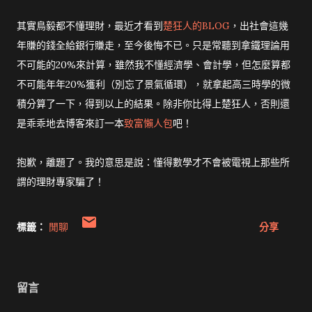
其實鳥毅都不懂理財，最近才看到
楚狂人的BLOG
，出社會這幾
年賺的錢全給銀行賺走，至今後悔不已。只是常聽到拿鐵理論用
不可能的20%來計算，雖然我不懂經濟學、會計學，但怎麼算都
不可能年年20%獲利（別忘了景氣循環），就拿起高三時學的微
積分算了一下，得到以上的結果。除非你比得上楚狂人，否則還
是乖乖地去博客來訂一本
致富懶人包
吧！
抱歉，離題了。我的意思是說：懂得數學才不會被電視上那些所
謂的理財專家騙了！
標籤：
閒聊
分享
留言