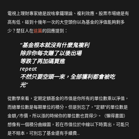
電視上理財專家總是說啥拿鐵理論、複利效應。股票市場總是有
高有低，碰到十幾年一次的大空頭你以為基金的淨值能夠剩多
少？楚狂人在
這篇
的回應提到：
基金根本就沒有什麼鬼複利
除非你每次賺了以後出場
等跌了再加碼買進
repeat
不然只要空頭一來，全部獲利都會被吃
光
從數學來看，定期定額基金的市值是你所有的單位數乘以淨值，
而總單位數是每期單位的積分。但是別忘了，"定額"的單位數是
金額/市價，所以漲的時候你的單位數也買得少。（懶得畫圖）
想像有一個積分曲線圖，若在市值位於中線以下時賣出，可能只
是不賠本，可別忘了基金還有手續費...