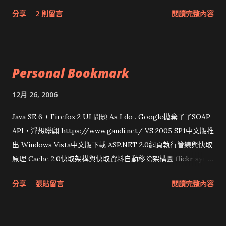
網頁和程式應該改版了吧！！！
分享
2 則留言
閱讀完整內容
Personal Bookmark
12月 26, 2006
Java SE 6 + Firefox 2 UI 問題 As I do . Google拋棄了了SOAP
API，浮想聯翩 https://www.gandi.net/ VS 2005 SP1中文版推
出 Windows Vista中文版下載 ASP.NET 2.0網頁執行管線與快取
原理 Cache 2.0快取架構與快取資料自動移除架構圖 flickr sync
分享與試用 SUN Looking Glass 3D圖形介面發布1.0 雅虎勵精
分享
張貼留言
閱讀完整內容
圖治推動改革 Wait and see 國內某SOC疑遭駭客入侵 大砲開講
Very Important! 微軟公佈Vista安全程式介面草案 一窺Google
開原碼庫房乾坤 qing is writing a dig girl net... wait and see