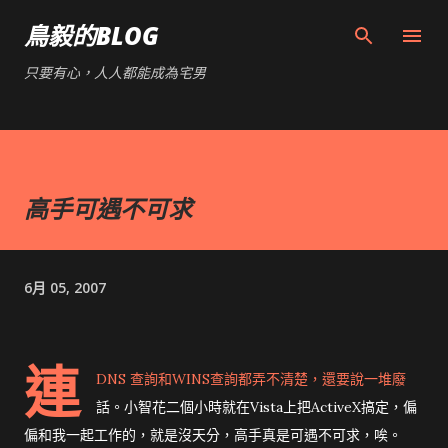
跳到主要內容
鳥毅的BLOG
只要有心，人人都能成為宅男
高手可遇不可求
6月 05, 2007
連
DNS 查詢和WINS查詢都弄不清楚，還要說一堆廢
話。小智花二個小時就在Vista上把ActiveX搞定，偏
偏和我一起工作的，就是沒天分，高手真是可遇不可求，唉。