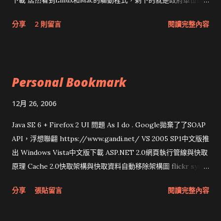
下載 居然看到Linux和Mac的驅動程式，剩下的就是政府單位的
網頁和程式應該改版了吧！！！
分享
2 則留言
閱讀完整內容
Personal Bookmark
12月 26, 2006
Java SE 6 + Firefox 2 UI 問題 As I do . Google拋棄了了SOAP
API，浮想聯翩 https://www.gandi.net/ VS 2005 SP1中文版推
出 Windows Vista中文版下載 ASP.NET 2.0網頁執行管線與快取
原理 Cache 2.0快取架構與快取資料自動移除架構圖 flickr sync
分享與試用 SUN Looking Glass 3D圖形介面發布1.0 雅虎勵精
分享
張貼留言
閱讀完整內容
圖治推動改革 Wait and see 國內某SOC疑遭駭客入侵 大砲開講
Very Important! 微軟公佈Vista安全程式介面草案 一窺Google