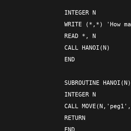
    INTEGER N
    WRITE (*,*) 'How ma
    READ *, N
    CALL HANOI(N)
    END
    SUBROUTINE HANOI(N)
    INTEGER N
    CALL MOVE(N,'peg1',
    RETURN
    END