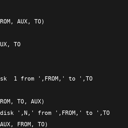
ROM, AUX, TO)
UX, TO
sk  1 from ',FROM,' to ',TO
ROM, TO, AUX)
disk ',N,' from ',FROM,' to ',TO
AUX, FROM, TO)