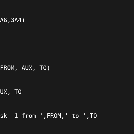
A6,3A4)
FROM, AUX, TO)
UX, TO
sk  1 from ',FROM,' to ',TO