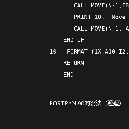
       CALL MOVE(N-1,FR
       PRINT 10, 'Move 
       CALL MOVE(N-1, A
    END IF
10   FORMAT (1X,A10,I2,
    RETURN
    END
FORTRAN 90的寫法（遞迴）