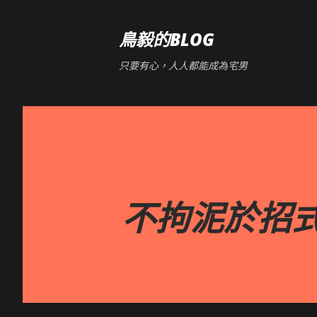
鳥毅的BLOG
只要有心，人人都能成為宅男
不拘泥於招