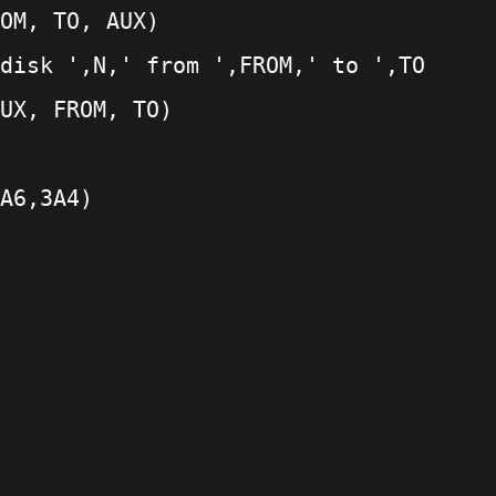
OM, TO, AUX)
disk ',N,' from ',FROM,' to ',TO
UX, FROM, TO)
A6,3A4)