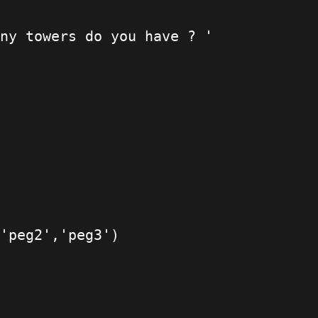
ny towers do you have ? '
'peg2','peg3')