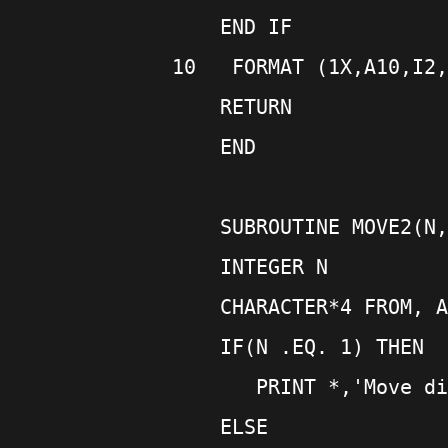
    END IF
10   FORMAT (1X,A10,I2,
    RETURN
    END
    SUBROUTINE MOVE2(N,
    INTEGER N
    CHARACTER*4 FROM, A
    IF(N .EQ. 1) THEN
       PRINT *,'Move di
    ELSE