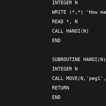
    INTEGER N
    WRITE (*,*) 'How ma
    READ *, N
    CALL HANOI(N)
    END
    SUBROUTINE HANOI(N)
    INTEGER N
    CALL MOVE(N,'peg1',
    RETURN
    END