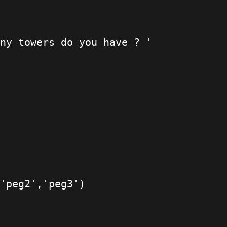
ny towers do you have ? '
'peg2','peg3')