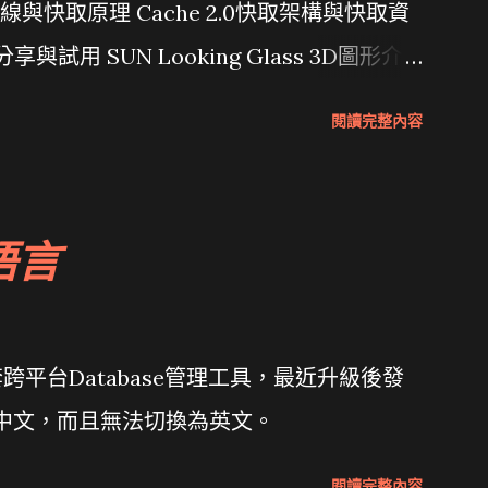
行管線與快取原理 Cache 2.0快取架構與快取資
分享與試用 SUN Looking Glass 3D圖形介
Wait and see 國內某SOC疑遭駭客入侵
閱讀完整內容
 微軟公佈Vista安全程式介面草案 一窺Google開
 girl net... wait and see
語言
套跨平台Database管理工具，最近升級後發
體中文，而且無法切換為英文。
閱讀完整內容