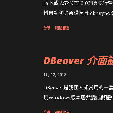
版下載 ASP.NET 2.0網頁執
料自動移除架構圖 flickr sync 
面發布1.0 雅虎勵精圖治推動改革 
分享
張貼留言
大砲開講 Very Important!
原碼庫房乾坤 qing is writing a dig
DBeaver 介面
1月 12, 2018
DBeaver是我個人頗常用的一
現Windows版本居然變成簡
分享
張貼留言