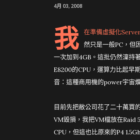
4月 03, 2008
我
在
準備虛擬化Serve
然只是一般PC，但
一次加到4GB。這批仍然澟持
E8200的CPU，運算力比起
音：這種商用機的power宇宙
目前先把敝公司花了二十萬買的
VM毀損，我把VM檔放在Rai
CPU，但這也比原來的P4 1.