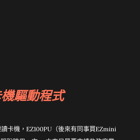
卡機驅動程式
機，EZ100PU（後來有同事買EZmini