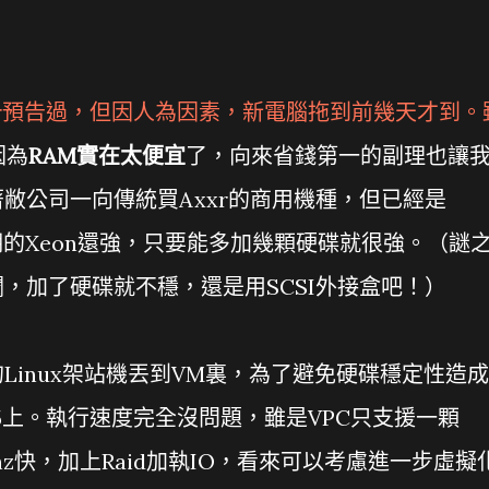
r
預告過，但因人為因素，新電腦拖到前幾天才到。
因為
RAM實在太便宜
了，向來省錢第一的副理也讓
著敝公司一向傳統買Axxr的商用機種，但已經是
早期的Xeon還強，只要能多加幾顆硬碟就很強。（謎
爛，加了硬碟就不穩，還是用SCSI外接盒吧！）
Linux架站機丟到VM裏，為了避免硬碟穩定性造成
d 5上。執行速度完全沒問題，雖是VPC只支援一顆
5Ghz快，加上Raid加執IO，看來可以考慮進一步虛擬