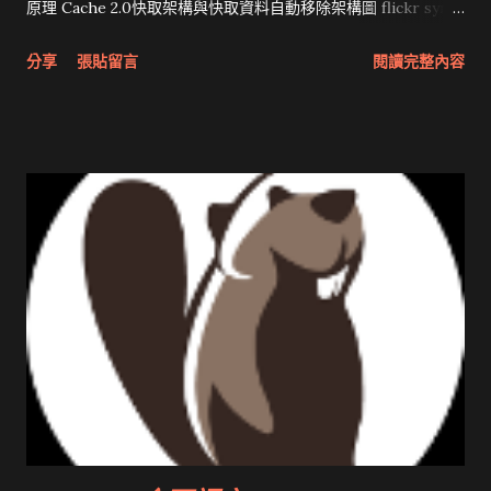
原理 Cache 2.0快取架構與快取資料自動移除架構圖 flickr sync
分享與試用 SUN Looking Glass 3D圖形介面發布1.0 雅虎勵精
分享
張貼留言
閱讀完整內容
圖治推動改革 Wait and see 國內某SOC疑遭駭客入侵 大砲開講
Very Important! 微軟公佈Vista安全程式介面草案 一窺Google
開原碼庫房乾坤 qing is writing a dig girl net... wait and see