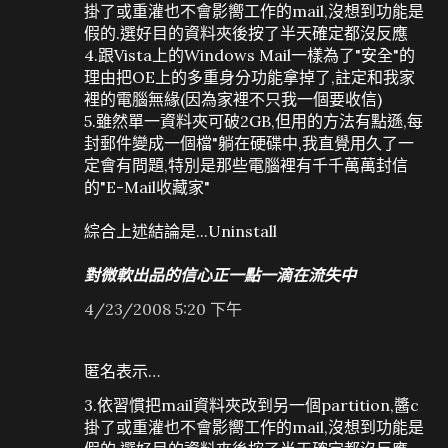
掛了或重灌也不會影嚮工作的mail,沒想到功能是
假的.選好目的資料夾後按了半天確定都沒反應
4.跟Vista上的Windows Mail一樣為了"安全"的
理由把OE上的多重身分功能拿掉了,註定和我家
裡的電腦無緣(因為家裡不只我一個要收信)
5.雖然單一資料夾可破2GB,但用的方法有點遜,每
封郵件變成一個檔"躺在硬碟中,我直覺用久了一
定會有問題,特別是那些電腦裡有千千萬萬封信
的"E-Mail收藏家"
綜合上述結論是...Uninstall
對微軟出品的信心正一點一滴在流失中
4/23/2008 5:20 下午
匿名表示…
3.依習慣把mail資料夾改到另一個partition,醬c
掛了或重灌也不會影嚮工作的mail,沒想到功能是