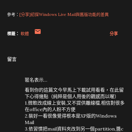
參考：
[分享]初探Windows Live Mail與舊版功能的差異
標籤：
軟體
分享
留言
匿名表示…
看到你的這篇文今早馬上下載試用看看，在此留
下心得幾點（純粹是個人用後的觀感而以喔）
1.微軟改成線上安裝,又不提供離線檔,相信對很多
在office內的人粉不方便
2.裝好一看很像覺得根本是XP版的Windows
Mail
3.依習慣把mail資料夾改到另一個partition,醬c