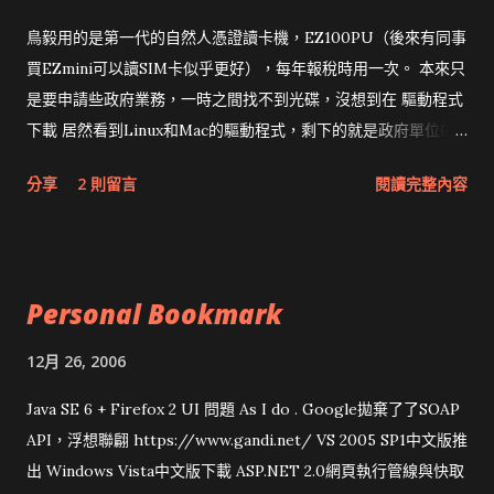
鳥毅用的是第一代的自然人憑證讀卡機，EZ100PU（後來有同事
買EZmini可以讀SIM卡似乎更好），每年報稅時用一次。 本來只
是要申請些政府業務，一時之間找不到光碟，沒想到在 驅動程式
下載 居然看到Linux和Mac的驅動程式，剩下的就是政府單位的
網頁和程式應該改版了吧！！！
分享
2 則留言
閱讀完整內容
Personal Bookmark
12月 26, 2006
Java SE 6 + Firefox 2 UI 問題 As I do . Google拋棄了了SOAP
API，浮想聯翩 https://www.gandi.net/ VS 2005 SP1中文版推
出 Windows Vista中文版下載 ASP.NET 2.0網頁執行管線與快取