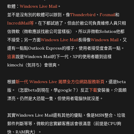
軟體：
Windows Live Mail
。
並不是沒有別的軟體可以辦到，像
Thunderbird
、
Foxmail
和
IncrediMail等
，在下都試過了，但由於敝公司負責維修人員只相
信微軟（微軟應該找敝公司當樣版），所以非微軟Solution他都
不接受；另一方面
Windows Live Mail
長得像
Windows Mail
，又
還有一點點Outlook Express的樣子，使用者接受度會高一點。
這裏
說是Windows Mail的下一代，XP的使用者聽到這樣
kimochi（気持ち）會很爽。
根據
新一代 Windows Live 揭櫫全方位網路服務新頁
，還是beta
版。（怎麼beta到現在，學google？）反正
下載
安裝後，介面頗
漂亮。仍然是大恐龍一隻，但使用者電腦快就沒差。
其實Windows Live Mail還有其他的優點，像是MSN整合、垃圾
郵件判斷等等，微軟的忠實顧客應該會很滿意（前提是CPU夠
快、RAM夠大）。