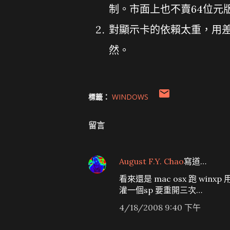
制。市面上也不賣64位元
對顯示卡的依賴太重，用差
然。
標籤：
WINDOWS
留言
August F.Y. Chao
寫道…
看來還是 mac osx 跑 winxp
灌一個sp 要重開三次…
4/18/2008 9:40 下午