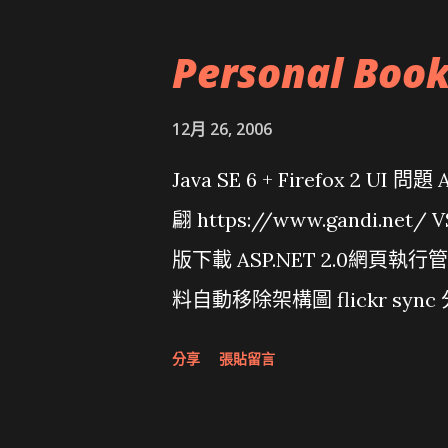
Personal Boo
12月 26, 2006
Java SE 6 + Firefox 2 UI 
翩 https://www.gandi.net
版下載 ASP.NET 2.0網頁執
料自動移除架構圖 flickr sync 
面發布1.0 雅虎勵精圖治推動改革 
分享
張貼留言
大砲開講 Very Important!
原碼庫房乾坤 qing is writing a dig