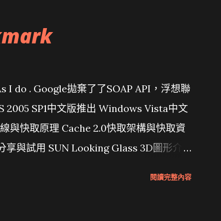
kmark
問題 As I do . Google拋棄了了SOAP API，浮想聯
/ VS 2005 SP1中文版推出 Windows Vista中文
行管線與快取原理 Cache 2.0快取架構與快取資
分享與試用 SUN Looking Glass 3D圖形介
Wait and see 國內某SOC疑遭駭客入侵
閱讀完整內容
 微軟公佈Vista安全程式介面草案 一窺Google開
 girl net... wait and see