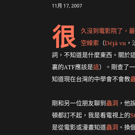
11月 17, 2007
很
久沒到電影院了，最
空線索
（
Déjà vu
，
詞，不知道是什麼東西。關於
裏的ATF應該是
這
）。剛查了
知道現在台灣的中學會不會教
剛和另一位朋友聊到
蟲洞
，他
頓都訂不起，我是看電視上的
S
是從電影或漫畫知道
蟲洞
。換