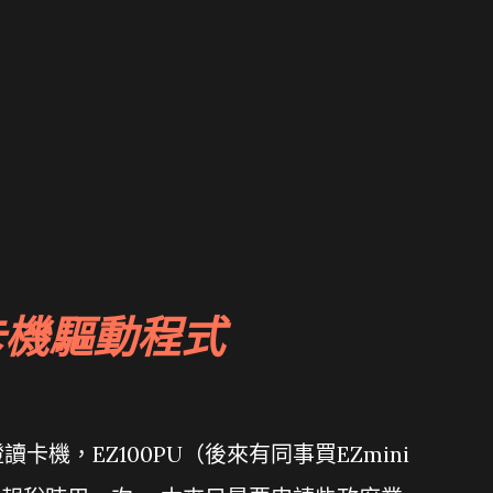
卡機驅動程式
機，EZ100PU（後來有同事買EZmini