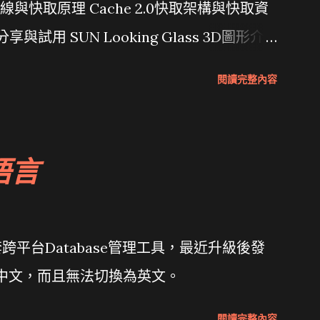
行管線與快取原理 Cache 2.0快取架構與快取資
分享與試用 SUN Looking Glass 3D圖形介
Wait and see 國內某SOC疑遭駭客入侵
閱讀完整內容
 微軟公佈Vista安全程式介面草案 一窺Google開
 girl net... wait and see
語言
套跨平台Database管理工具，最近升級後發
體中文，而且無法切換為英文。
閱讀完整內容