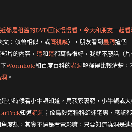
近都是租舊的DVD回家慢慢看，今天和朋友一起看
法文：似曾相似，或
既視感
），朋友看到
蟲洞
這個
這部片的內容，
這
和
這
都寫得很好，我就不廢話（片
一下
Wormhole
和百度百科的
蟲洞
解釋得比較清楚，
蟲洞
。
說是小時候看小牛頓知道，鳥毅家裏窮，小牛頓或大
tarTrek
知道
蟲洞
；像鳥毅這種科幻迷宅男，應該都
個角度想，其實不過是看電影嘛，只要知道蟲洞是連