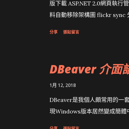
版下載 ASP.NET 2.0網頁執
料自動移除架構圖 flickr sync 
面發布1.0 雅虎勵精圖治推動改革 
分享
張貼留言
大砲開講 Very Important!
原碼庫房乾坤 qing is writing a dig
DBeaver 介面
1月 12, 2018
DBeaver是我個人頗常用的一
現Windows版本居然變成簡
分享
張貼留言