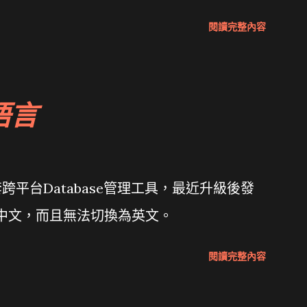
Wait and see 國內某SOC疑遭駭客入侵
閱讀完整內容
 微軟公佈Vista安全程式介面草案 一窺Google開
 girl net... wait and see
語言
套跨平台Database管理工具，最近升級後發
體中文，而且無法切換為英文。
閱讀完整內容