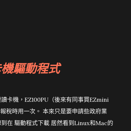
卡機驅動程式
機，EZ100PU（後來有同事買EZmini
年報稅時用一次。 本來只是要申請些政府業
在 驅動程式下載 居然看到Linux和Mac的