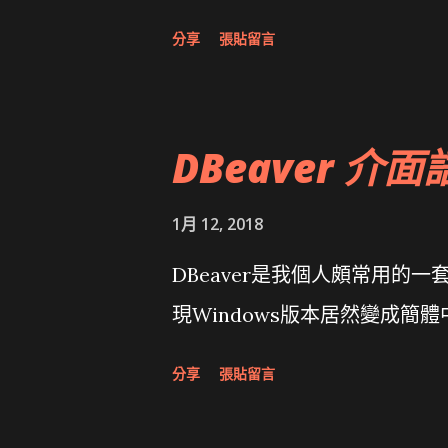
面發布1.0 雅虎勵精圖治推動改革 
分享
張貼留言
大砲開講 Very Important!
原碼庫房乾坤 qing is writing a dig
DBeaver 介面
1月 12, 2018
DBeaver是我個人頗常用的一
現Windows版本居然變成簡
分享
張貼留言