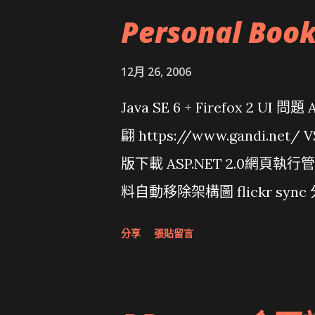
Personal Boo
12月 26, 2006
Java SE 6 + Firefox 2 UI 
翩 https://www.gandi.net
版下載 ASP.NET 2.0網頁執
料自動移除架構圖 flickr sync 
面發布1.0 雅虎勵精圖治推動改革 
分享
張貼留言
大砲開講 Very Important!
原碼庫房乾坤 qing is writing a dig