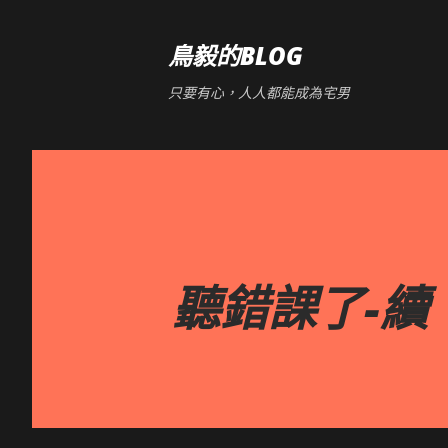
鳥毅的BLOG
只要有心，人人都能成為宅男
聽錯課了-續