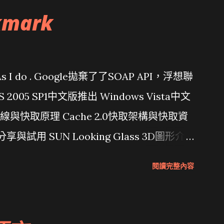
kmark
問題 As I do . Google拋棄了了SOAP API，浮想聯
/ VS 2005 SP1中文版推出 Windows Vista中文
行管線與快取原理 Cache 2.0快取架構與快取資
分享與試用 SUN Looking Glass 3D圖形介
Wait and see 國內某SOC疑遭駭客入侵
閱讀完整內容
 微軟公佈Vista安全程式介面草案 一窺Google開
 girl net... wait and see