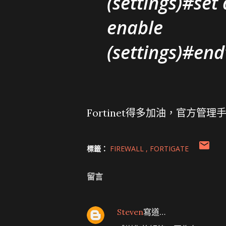
(settings)#set
enable
(settings)#end
Fortinet得多加油，官方管理
標籤：
FIREWALL
FORTIGATE
留言
Steven
寫道…