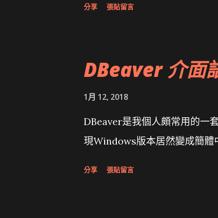
分享
張貼留言
大砲開講 Very Important!
原碼庫房乾坤 qing is writing a dig
DBeaver 介面
1月 12, 2018
DBeaver是我個人頗常用的一
現Windows版本居然變成簡
分享
張貼留言