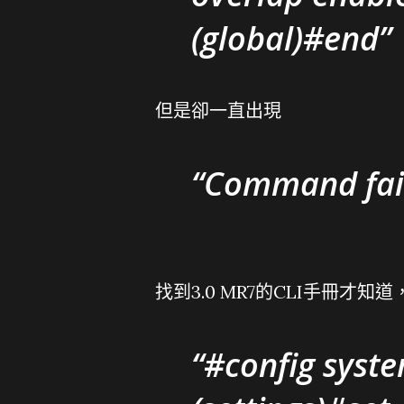
(global)#end
但是卻一直出現
Command fail
找到3.0 MR7的CLI手冊才
#config syste