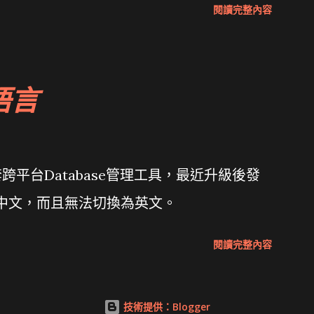
閱讀完整內容
 微軟公佈Vista安全程式介面草案 一窺Google開
 girl net... wait and see
語言
套跨平台Database管理工具，最近升級後發
體中文，而且無法切換為英文。
閱讀完整內容
技術提供：Blogger