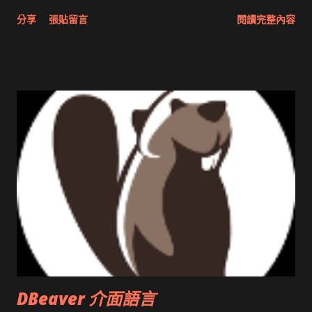
分享與試用 SUN Looking Glass 3D圖形介面發布1.0 雅虎勵精
分享
張貼留言
閱讀完整內容
圖治推動改革 Wait and see 國內某SOC疑遭駭客入侵 大砲開講
Very Important! 微軟公佈Vista安全程式介面草案 一窺Google
開原碼庫房乾坤 qing is writing a dig girl net... wait and see
DBeaver 介面語言