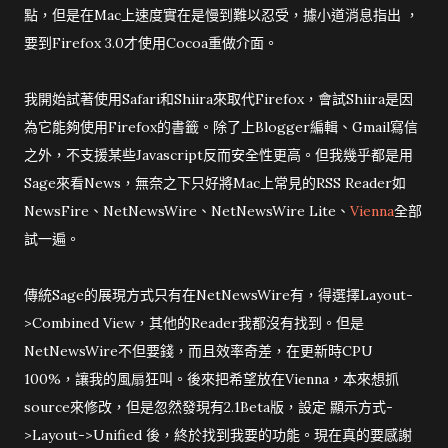
點，但是在Mac上速度實在是慢到難以忍受，據小道消息指出 ，
要到Firefox 3.0才使用Cocoa重做介面。
我開始試著使用Safari和Shiira來取代Firefox，會試Shiira是因
為它能夠使用Firefox的書籤。除了上Blogger編輯、Gmail寫信
之外，不支援某些Javascript反而安全性更高。但我幾乎都是用
Sage來看News，無奈之下只好將Mac上常見的RSS Reader如
NewsFire、NetNewsWire、NetNewsWire Lite、
Vienna
全部
試一遍。
傳統Sage的展現方式只有在NetNewsWire有，得選擇Layout-
>Combined View，其他的Reader我都沒有找到。但是
NetNewsWire不但要錢，而且效率奇差，在更新時CPU
100%，讓我的風扇狂叫。後來把希望放在Vienna，本來想抓
source來修改，但是忽然發現有2.1Beta版，設定 顯示方式-
>Layout->Unified 後，終於找到我要的功能。現在真的要感謝