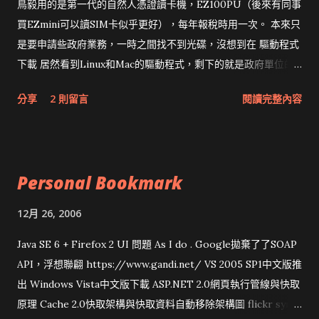
鳥毅用的是第一代的自然人憑證讀卡機，EZ100PU（後來有同事
買EZmini可以讀SIM卡似乎更好），每年報稅時用一次。 本來只
是要申請些政府業務，一時之間找不到光碟，沒想到在 驅動程式
下載 居然看到Linux和Mac的驅動程式，剩下的就是政府單位的
網頁和程式應該改版了吧！！！
分享
2 則留言
閱讀完整內容
Personal Bookmark
12月 26, 2006
Java SE 6 + Firefox 2 UI 問題 As I do . Google拋棄了了SOAP
API，浮想聯翩 https://www.gandi.net/ VS 2005 SP1中文版推
出 Windows Vista中文版下載 ASP.NET 2.0網頁執行管線與快取
原理 Cache 2.0快取架構與快取資料自動移除架構圖 flickr sync