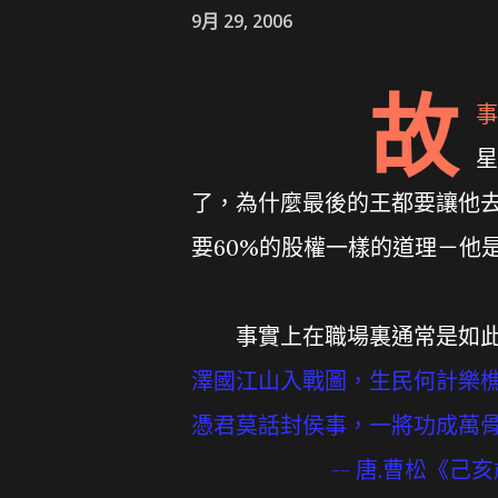
9月 29, 2006
故
事
星
了，為什麼最後的王都要讓他
要60%的股權一樣的道理－他
事實上在職場裏通常是如此
澤國江山入戰圖，生民何計樂
憑君莫話封侯事，一將功成萬
-- 唐.曹松《己亥