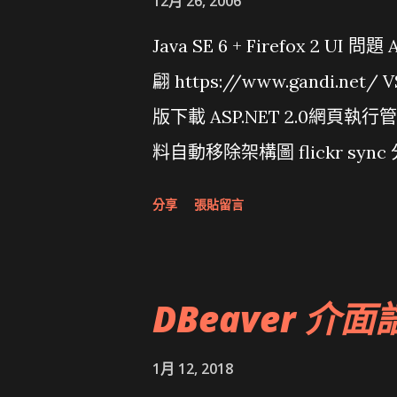
12月 26, 2006
Java SE 6 + Firefox 2 UI 
翩 https://www.gandi.net
版下載 ASP.NET 2.0網頁執
料自動移除架構圖 flickr sync 
面發布1.0 雅虎勵精圖治推動改革 
分享
張貼留言
大砲開講 Very Important!
原碼庫房乾坤 qing is writing a dig
DBeaver 介面
1月 12, 2018