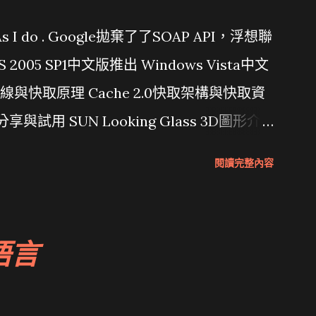
問題 As I do . Google拋棄了了SOAP API，浮想聯
/ VS 2005 SP1中文版推出 Windows Vista中文
行管線與快取原理 Cache 2.0快取架構與快取資
分享與試用 SUN Looking Glass 3D圖形介
Wait and see 國內某SOC疑遭駭客入侵
閱讀完整內容
 微軟公佈Vista安全程式介面草案 一窺Google開
 girl net... wait and see
語言