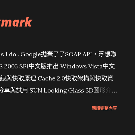
kmark
問題 As I do . Google拋棄了了SOAP API，浮想聯
/ VS 2005 SP1中文版推出 Windows Vista中文
行管線與快取原理 Cache 2.0快取架構與快取資
分享與試用 SUN Looking Glass 3D圖形介
Wait and see 國內某SOC疑遭駭客入侵
閱讀完整內容
 微軟公佈Vista安全程式介面草案 一窺Google開
 girl net... wait and see