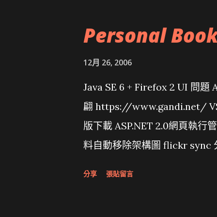
Personal Boo
12月 26, 2006
Java SE 6 + Firefox 2 UI 
翩 https://www.gandi.net
版下載 ASP.NET 2.0網頁執
料自動移除架構圖 flickr sync 
面發布1.0 雅虎勵精圖治推動改革 
分享
張貼留言
大砲開講 Very Important!
原碼庫房乾坤 qing is writing a dig