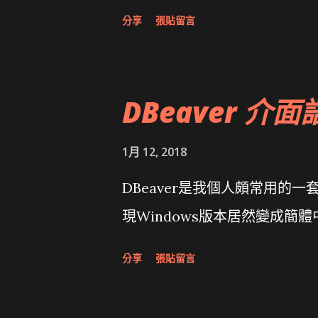
面發布1.0 雅虎勵精圖治推動改革 
分享
張貼留言
大砲開講 Very Important!
原碼庫房乾坤 qing is writing a dig
DBeaver 介面
1月 12, 2018
DBeaver是我個人頗常用的一
現Windows版本居然變成簡
分享
張貼留言