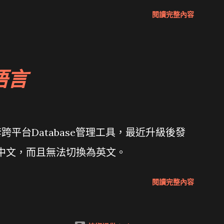
Wait and see 國內某SOC疑遭駭客入侵
閱讀完整內容
 微軟公佈Vista安全程式介面草案 一窺Google開
 girl net... wait and see
語言
套跨平台Database管理工具，最近升級後發
體中文，而且無法切換為英文。
閱讀完整內容