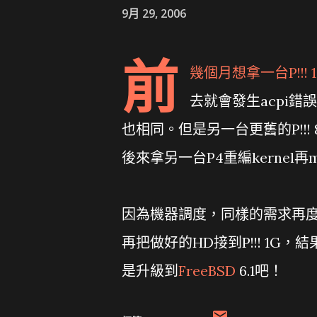
9月 29, 2006
前
幾個月想拿一台P!!!
去就會發生acpi錯誤
也相同。但是另一台更舊的P!!
後來拿另一台P4重編kernel再
因為機器調度，同樣的需求再度發
再把做好的HD接到P!!! 1
是升級到
FreeBSD
6.1吧！