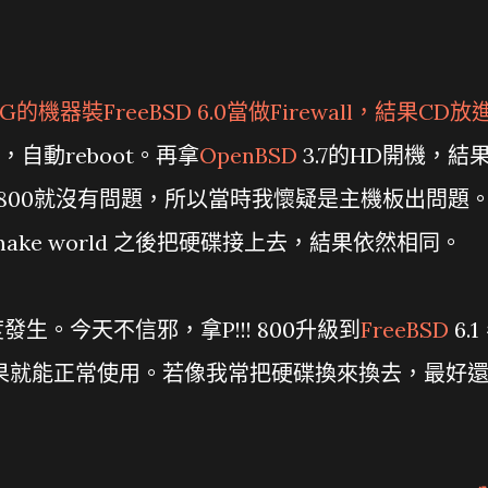
 1G的機器裝
FreeBSD
6.0當做Firewall，結果CD放
，自動reboot。再拿
OpenBSD
3.7的HD開機，結
! 800就沒有問題，所以當時我懷疑是主機板出問題
make world 之後把硬碟接上去，結果依然相同。
生。今天不信邪，拿P!!! 800升級到
FreeBSD
6.1
G，結果就能正常使用。若像我常把硬碟換來換去，最好