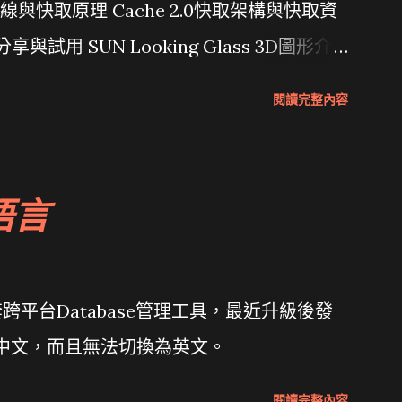
行管線與快取原理 Cache 2.0快取架構與快取資
分享與試用 SUN Looking Glass 3D圖形介
Wait and see 國內某SOC疑遭駭客入侵
閱讀完整內容
 微軟公佈Vista安全程式介面草案 一窺Google開
 girl net... wait and see
語言
套跨平台Database管理工具，最近升級後發
體中文，而且無法切換為英文。
閱讀完整內容