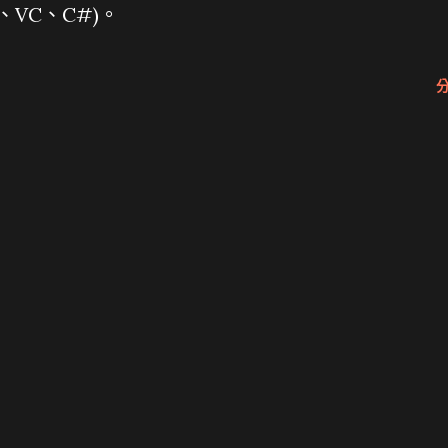
、VC、C#)。