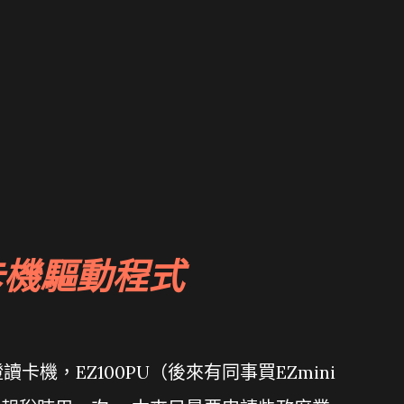
卡機驅動程式
機，EZ100PU（後來有同事買EZmini