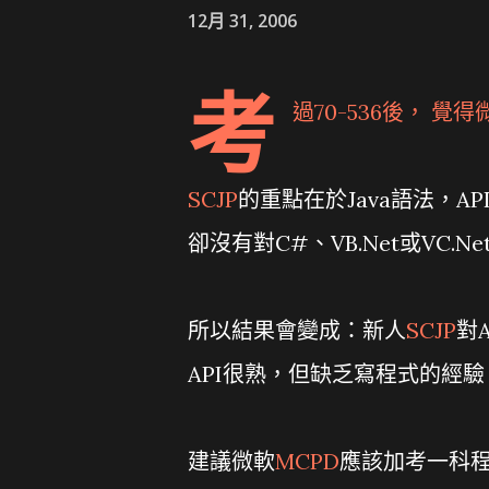
12月 31, 2006
考
過
70-536
後， 覺得
SCJP
的重點在於Java語法，
卻沒有對C#、VB.Net或VC.N
所以結果會變成：新人
SCJP
對
API很熟，但缺乏寫程式的經驗
建議微軟
MCPD
應該加考一科程