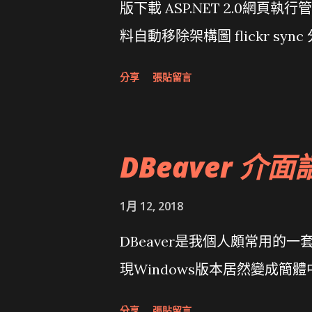
版下載 ASP.NET 2.0網頁執
料自動移除架構圖 flickr sync 
面發布1.0 雅虎勵精圖治推動改革 
分享
張貼留言
大砲開講 Very Important!
原碼庫房乾坤 qing is writing a dig
DBeaver 介面
1月 12, 2018
DBeaver是我個人頗常用的一
現Windows版本居然變成簡
分享
張貼留言