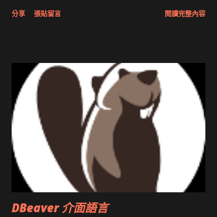
分享與試用 SUN Looking Glass 3D圖形介面發布1.0 雅虎勵精
分享
張貼留言
閱讀完整內容
圖治推動改革 Wait and see 國內某SOC疑遭駭客入侵 大砲開講
Very Important! 微軟公佈Vista安全程式介面草案 一窺Google
開原碼庫房乾坤 qing is writing a dig girl net... wait and see
DBeaver 介面語言