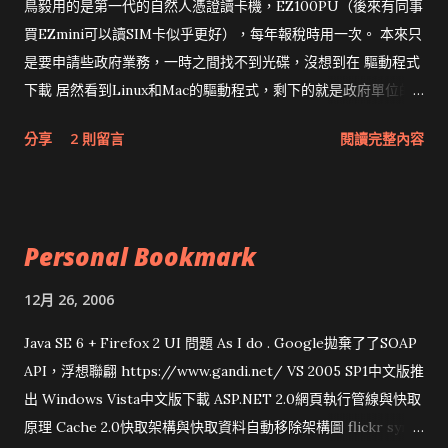
鳥毅用的是第一代的自然人憑證讀卡機，EZ100PU（後來有同事
買EZmini可以讀SIM卡似乎更好），每年報稅時用一次。 本來只
是要申請些政府業務，一時之間找不到光碟，沒想到在 驅動程式
下載 居然看到Linux和Mac的驅動程式，剩下的就是政府單位的
網頁和程式應該改版了吧！！！
分享
2 則留言
閱讀完整內容
Personal Bookmark
12月 26, 2006
Java SE 6 + Firefox 2 UI 問題 As I do . Google拋棄了了SOAP
API，浮想聯翩 https://www.gandi.net/ VS 2005 SP1中文版推
出 Windows Vista中文版下載 ASP.NET 2.0網頁執行管線與快取
原理 Cache 2.0快取架構與快取資料自動移除架構圖 flickr sync