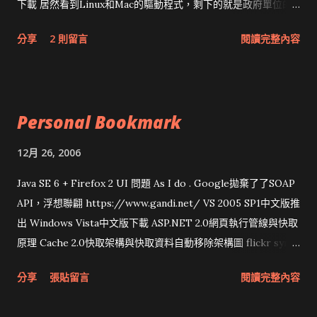
下載 居然看到Linux和Mac的驅動程式，剩下的就是政府單位的
網頁和程式應該改版了吧！！！
分享
2 則留言
閱讀完整內容
Personal Bookmark
12月 26, 2006
Java SE 6 + Firefox 2 UI 問題 As I do . Google拋棄了了SOAP
API，浮想聯翩 https://www.gandi.net/ VS 2005 SP1中文版推
出 Windows Vista中文版下載 ASP.NET 2.0網頁執行管線與快取
原理 Cache 2.0快取架構與快取資料自動移除架構圖 flickr sync
分享與試用 SUN Looking Glass 3D圖形介面發布1.0 雅虎勵精
分享
張貼留言
閱讀完整內容
圖治推動改革 Wait and see 國內某SOC疑遭駭客入侵 大砲開講
Very Important! 微軟公佈Vista安全程式介面草案 一窺Google