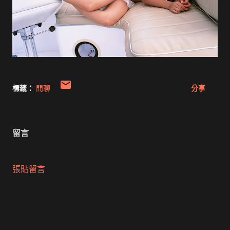
標籤：
閒聊
分享
留言
張貼留言