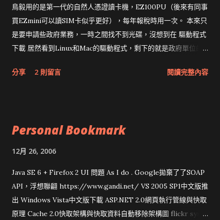
鳥毅用的是第一代的自然人憑證讀卡機，EZ100PU（後來有同事
買EZmini可以讀SIM卡似乎更好），每年報稅時用一次。 本來只
是要申請些政府業務，一時之間找不到光碟，沒想到在 驅動程式
下載 居然看到Linux和Mac的驅動程式，剩下的就是政府單位的
網頁和程式應該改版了吧！！！
分享
2 則留言
閱讀完整內容
Personal Bookmark
12月 26, 2006
Java SE 6 + Firefox 2 UI 問題 As I do . Google拋棄了了SOAP
API，浮想聯翩 https://www.gandi.net/ VS 2005 SP1中文版推
出 Windows Vista中文版下載 ASP.NET 2.0網頁執行管線與快取
原理 Cache 2.0快取架構與快取資料自動移除架構圖 flickr sync