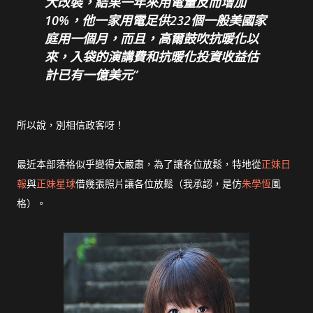
大改裝，結果一年來用電量反而增加
10%，他一家用電足供232個一般美國家
庭用一個月，而且，高爾鼓吹抗暖化以
來，入袋的演講費和抗暖化投資收益估
計已有一億美元
所以說，別相信政客呀！
最近本部落格似乎變得太嚴肅，為了讓各位放鬆，特地從
正妹日
報
與
正妹星球
借幾張照片讓各位放鬆（我承認，是仿
朱學恆
風
格）。