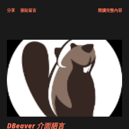
分享與試用 SUN Looking Glass 3D圖形介面發布1.0 雅虎勵精
分享
張貼留言
閱讀完整內容
圖治推動改革 Wait and see 國內某SOC疑遭駭客入侵 大砲開講
Very Important! 微軟公佈Vista安全程式介面草案 一窺Google
開原碼庫房乾坤 qing is writing a dig girl net... wait and see
DBeaver 介面語言