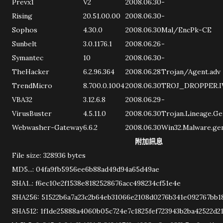
Prevx1
V2
2008.06.30
-
Rising
20.51.00.00
2008.06.30
-
Sophos
4.30.0
2008.06.30
Mal/EncPk-CE
Sunbelt
3.0.1176.1
2008.06.26
-
Symantec
10
2008.06.30
-
TheHacker
6.2.96.364
2008.06.28
Trojan/Agent.adv
TrendMicro
8.700.0.1004
2008.06.30
TROJ_DROPPER.
VBA32
3.12.6.8
2008.06.29
-
VirusBuster
4.5.11.0
2008.06.30
Trojan.Lineage.Ge
Webwasher-Gateway
6.6.2
2008.06.30
Win32.Malware.gen
附加訊息
File size: 328936 bytes
MD5...: 04fa9fb5956ee6b88ad49d94a65d49ae
SHA1..: f6ec10e2f1538e8182528676acc498234cf51e4e
SHA256: 51522b6a7a23c2b64eb31066e2108d0276b341e092767bb1
SHA512: 1f1de25888a4060b05c724e7c1825fef723943b2ba42522d2