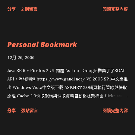
網頁和程式應該改版了吧！！！
分享
2 則留言
閱讀完整內容
Personal Bookmark
12月 26, 2006
Java SE 6 + Firefox 2 UI 問題 As I do . Google拋棄了了SOAP
API，浮想聯翩 https://www.gandi.net/ VS 2005 SP1中文版推
出 Windows Vista中文版下載 ASP.NET 2.0網頁執行管線與快取
原理 Cache 2.0快取架構與快取資料自動移除架構圖 flickr sync
分享與試用 SUN Looking Glass 3D圖形介面發布1.0 雅虎勵精
分享
張貼留言
閱讀完整內容
圖治推動改革 Wait and see 國內某SOC疑遭駭客入侵 大砲開講
Very Important! 微軟公佈Vista安全程式介面草案 一窺Google
開原碼庫房乾坤 qing is writing a dig girl net... wait and see