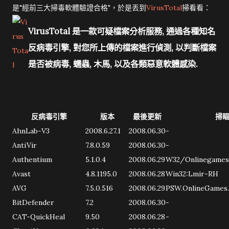
是"經前三大掃毒軟體驗證合格"，於是丟到
VirusTotal
掃看看：
VirusTotal 是一款
可疑檔案分析服務
, 通過各種知名
反病毒引擎, 對您所上傳的檔案進行偵測, 以判斷檔案
是否被病毒, 蠕蟲, 木馬, 以及各類惡意軟體感染.
反病毒引擎
版本
最後更新
掃
AhnLab-V3
2008.6.27.1
2008.06.30
-
AntiVir
7.8.0.59
2008.06.30
-
Authentium
5.1.0.4
2008.06.29
W32/Onlinegames
Avast
4.8.1195.0
2008.06.28
Win32:Lmir-RH
AVG
7.5.0.516
2008.06.29
PSW.OnlineGames
BitDefender
7.2
2008.06.30
-
CAT-QuickHeal
9.50
2008.06.28
-