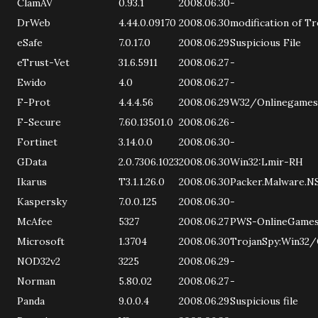
ClamAV
0.93.1
2008.06.30
-
DrWeb
4.44.0.09170
2008.06.30
modification of Tr
eSafe
7.0.17.0
2008.06.29
Suspicious File
eTrust-Vet
31.6.5911
2008.06.27
-
Ewido
4.0
2008.06.27
-
F-Prot
4.4.4.56
2008.06.29
W32/Onlinegames
F-Secure
7.60.13501.0
2008.06.26
-
Fortinet
3.14.0.0
2008.06.30
-
GData
2.0.7306.1023
2008.06.30
Win32:Lmir-RH
Ikarus
T3.1.1.26.0
2008.06.30
Packer.Malware.NS
Kaspersky
7.0.0.125
2008.06.30
-
McAfee
5327
2008.06.27
PWS-OnlineGames
Microsoft
1.3704
2008.06.30
TrojanSpy:Win32
NOD32v2
3225
2008.06.29
-
Norman
5.80.02
2008.06.27
-
Panda
9.0.0.4
2008.06.29
Suspicious file