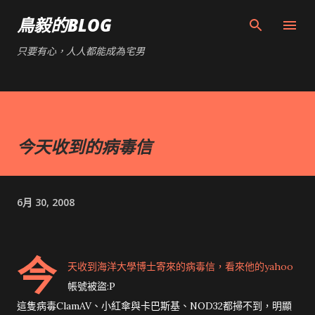
跳到主要內容
鳥毅的BLOG
只要有心，人人都能成為宅男
今天收到的病毒信
6月 30, 2008
今
天收到海洋大學博士寄來的病毒信，看來他的yahoo
帳號被盜:P
這隻病毒ClamAV、小紅傘與卡巴斯基、NOD32都掃不到，明顯