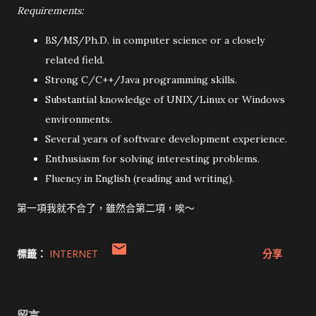
Requirements:
BS/MS/Ph.D. in computer science or a closely
related field.
Strong C/C++/Java programming skills.
Substantial knowledge of UNIX/Linux or Windows
environments.
Several years of software development experience.
Enthusiasm for solving interesting problems.
Fluency in English (reading and writing).
第一項我就不合了，雖然合第二項，唉～
標籤：
INTERNET
分享
留言