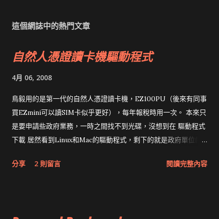
這個網誌中的熱門文章
自然人憑證讀卡機驅動程式
4月 06, 2008
鳥毅用的是第一代的自然人憑證讀卡機，EZ100PU（後來有同事
買EZmini可以讀SIM卡似乎更好），每年報稅時用一次。 本來只
是要申請些政府業務，一時之間找不到光碟，沒想到在 驅動程式
下載 居然看到Linux和Mac的驅動程式，剩下的就是政府單位的
網頁和程式應該改版了吧！！！
分享
2 則留言
閱讀完整內容