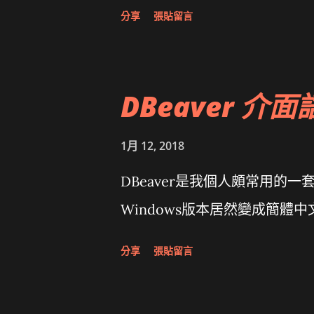
發布1.0 雅虎勵精圖治推動改革 W
分享
張貼留言
開講 Very Important! 微
庫房乾坤 qing is writing a dig gi
DBeaver 介面
1月 12, 2018
DBeaver是我個人頗常用的一
Windows版本居然變成簡體
分享
張貼留言