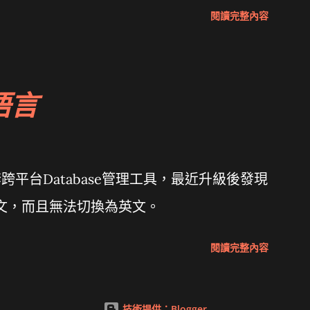
ait and see 國內某SOC疑遭駭客入侵 大砲
閱讀完整內容
軟公佈Vista安全程式介面草案 一窺Google開原碼
rl net... wait and see
語言
套跨平台Database管理工具，最近升級後發現
中文，而且無法切換為英文。
閱讀完整內容
技術提供：Blogger