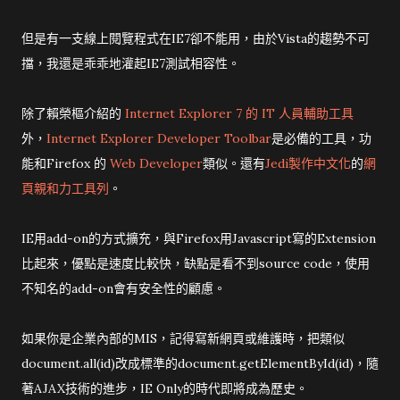
但是有一支線上閱覽程式在IE7卻不能用，由於Vista的趨勢不可
擋，我還是乖乖地灌起IE7測試相容性。
除了賴榮樞介紹的
Internet Explorer 7 的 IT 人員輔助工具
外，
Internet Explorer Developer Toolbar
是必備的工具，功
能和Firefox 的
Web Developer
類似。還有
Jedi製作中文化
的
網
頁親和力工具列
。
IE用add-on的方式擴充，與Firefox用Javascript寫的Extension
比起來，優點是速度比較快，缺點是看不到source code，使用
不知名的add-on會有安全性的顧慮。
如果你是企業內部的MIS，記得寫新網頁或維護時，把類似
document.all(id)改成標準的document.getElementById(id)，隨
著AJAX技術的進步，IE Only的時代即將成為歷史。