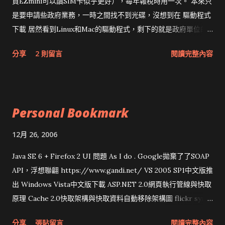
買EZmini可以讀SIM卡似乎更好），每年報稅時用一次。 本來只
是要申請些政府業務，一時之間找不到光碟，沒想到在 驅動程式
下載 居然看到Linux和Mac的驅動程式，剩下的就是政府單位的
網頁和程式應該改版了吧！！！
分享
2 則留言
閱讀完整內容
Personal Bookmark
12月 26, 2006
Java SE 6 + Firefox 2 UI 問題 As I do . Google拋棄了了SOAP
API，浮想聯翩 https://www.gandi.net/ VS 2005 SP1中文版推
出 Windows Vista中文版下載 ASP.NET 2.0網頁執行管線與快取
原理 Cache 2.0快取架構與快取資料自動移除架構圖 flickr sync
分享與試用 SUN Looking Glass 3D圖形介面發布1.0 雅虎勵精
分享
張貼留言
閱讀完整內容