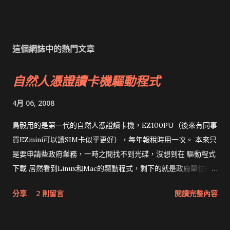
這個網誌中的熱門文章
自然人憑證讀卡機驅動程式
4月 06, 2008
鳥毅用的是第一代的自然人憑證讀卡機，EZ100PU（後來有同事
買EZmini可以讀SIM卡似乎更好），每年報稅時用一次。 本來只
是要申請些政府業務，一時之間找不到光碟，沒想到在 驅動程式
下載 居然看到Linux和Mac的驅動程式，剩下的就是政府單位的
網頁和程式應該改版了吧！！！
分享
2 則留言
閱讀完整內容