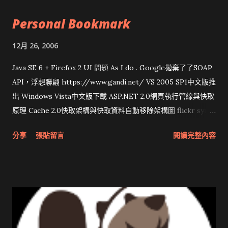
Personal Bookmark
12月 26, 2006
Java SE 6 + Firefox 2 UI 問題 As I do . Google拋棄了了SOAP
API，浮想聯翩 https://www.gandi.net/ VS 2005 SP1中文版推
出 Windows Vista中文版下載 ASP.NET 2.0網頁執行管線與快取
原理 Cache 2.0快取架構與快取資料自動移除架構圖 flickr sync
分享與試用 SUN Looking Glass 3D圖形介面發布1.0 雅虎勵精
分享
張貼留言
閱讀完整內容
圖治推動改革 Wait and see 國內某SOC疑遭駭客入侵 大砲開講
Very Important! 微軟公佈Vista安全程式介面草案 一窺Google
開原碼庫房乾坤 qing is writing a dig girl net... wait and see