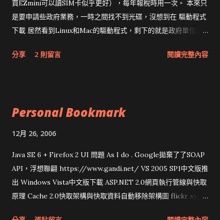
買EZmini可以讀SIM卡似乎更好），每年報稅時用一次。 本來只
是要申請些政府業務，一時之間找不到光碟，沒想到在 驅動程式
下載 居然看到Linux和Mac的驅動程式，剩下的就是政府單位的
網頁和程式應該改版了吧！！！
分享
2 則留言
閱讀完整內容
Personal Bookmark
12月 26, 2006
Java SE 6 + Firefox 2 UI 問題 As I do . Google拋棄了了SOAP
API，浮想聯翩 https://www.gandi.net/ VS 2005 SP1中文版推
出 Windows Vista中文版下載 ASP.NET 2.0網頁執行管線與快取
原理 Cache 2.0快取架構與快取資料自動移除架構圖 flickr sync
分享與試用 SUN Looking Glass 3D圖形介面發布1.0 雅虎勵精
分享
張貼留言
閱讀完整內容