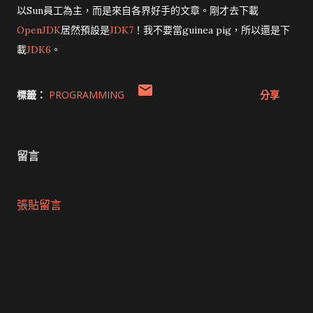
以Sun員工為主，而是來自各界好手的文章。剛才去下載
OpenJDK
居然預設是
JDK7
！我不要當guinea pig，所以還是下
載
JDK6
。
標籤：
PROGRAMMING
分享
留言
張貼留言