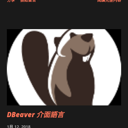
圖治推動改革 Wait and see 國內某SOC疑遭駭客入侵 大砲開講
Very Important! 微軟公佈Vista安全程式介面草案 一窺Google
開原碼庫房乾坤 qing is writing a dig girl net... wait and see
DBeaver 介面語言
1月 12, 2018