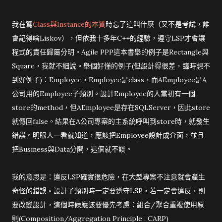
我在寫
Class與Instance的本質
時忘了這叫什麼（又不是考試，誰
會記得啥Liskov），但依我十多年C++的經驗，遵守LSP才會讓
程式的責任歸屬分明。Agile PPP這本書舉的例子是Rectangle與
Square，我就不細說。舉個好懂的例子(但設計得很差，臨時想不
到好例子)：Employee，Employee是class，而AEmployee是A
公司用的Employee子類別。設計Employee的人當初有一個
store的method，但AEmployee是存在SQLServer，因此store
就傳回false。結果在A公司專案的主系統呼叫到store時，就發生
錯誤。明眼人一看就知道，應該把Employee設計成介面，並且
把Business與Data分開，這個就不談。
我的意思是：違反LSP確實很危險，在大型專案不注意就會產生
奇怪的錯誤。設計子類別時一定要遵守LSP，若一定會違反，則
要改變設計，這個時候應該要優先考慮：組合/聚合重複使用原
則(Composition/Aggregation Principle ; CARP)