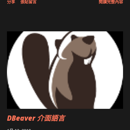
分享
張貼留言
閱讀完整內容
圖治推動改革 Wait and see 國內某SOC疑遭駭客入侵 大砲開講
Very Important! 微軟公佈Vista安全程式介面草案 一窺Google
開原碼庫房乾坤 qing is writing a dig girl net... wait and see
DBeaver 介面語言