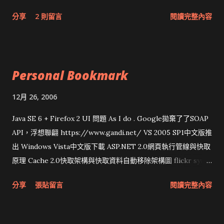
網頁和程式應該改版了吧！！！
分享
2 則留言
閱讀完整內容
Personal Bookmark
12月 26, 2006
Java SE 6 + Firefox 2 UI 問題 As I do . Google拋棄了了SOAP
API，浮想聯翩 https://www.gandi.net/ VS 2005 SP1中文版推
出 Windows Vista中文版下載 ASP.NET 2.0網頁執行管線與快取
原理 Cache 2.0快取架構與快取資料自動移除架構圖 flickr sync
分享與試用 SUN Looking Glass 3D圖形介面發布1.0 雅虎勵精
分享
張貼留言
閱讀完整內容
圖治推動改革 Wait and see 國內某SOC疑遭駭客入侵 大砲開講
Very Important! 微軟公佈Vista安全程式介面草案 一窺Google
開原碼庫房乾坤 qing is writing a dig girl net... wait and see