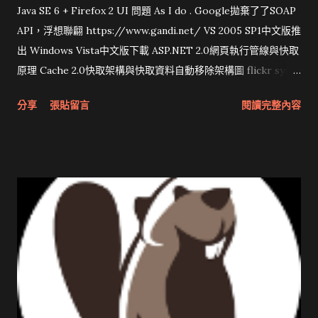
Java SE 6 + Firefox 2 UI 問題 As I do . Google拋棄了了SOAP
API，浮想聯翩 https://www.gandi.net/ VS 2005 SP1中文版推
出 Windows Vista中文版下載 ASP.NET 2.0網頁執行管線與快取
原理 Cache 2.0快取架構與快取資料自動移除架構圖 flickr sync
分享與試用 SUN Looking Glass 3D圖形介面發布1.0 雅虎勵精
分享
張貼留言
閱讀完整內容
圖治推動改革 Wait and see 國內某SOC疑遭駭客入侵 大砲開講
Very Important! 微軟公佈Vista安全程式介面草案 一窺Google
開原碼庫房乾坤 qing is writing a dig girl net... wait and see