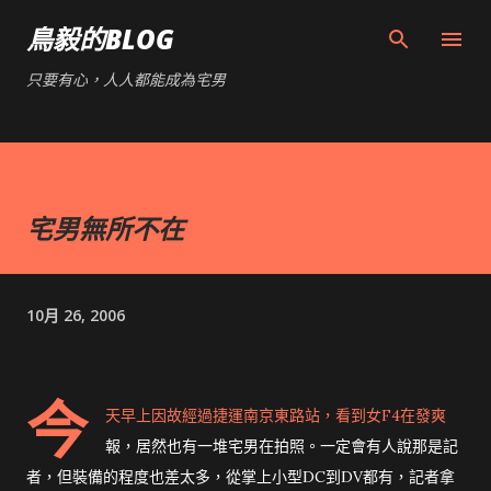
跳到主要內容
鳥毅的BLOG
只要有心，人人都能成為宅男
宅男無所不在
10月 26, 2006
今
天早上因故經過捷運南京東路站，看到女F4在發爽
報，居然也有一堆宅男在拍照。一定會有人說那是記
者，但裝備的程度也差太多，從掌上小型DC到DV都有，記者拿