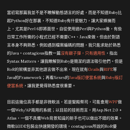
當初寫那篇我並不是不瞭解動態語言的好處，而是不知道Ruby比
起Python好在那裏，不知道Ruby有什麼魅力，讓大家蜂擁而
上，尤其是Perl 6即將面世。自從使用過Perl與Python後，有些
日常工作所需的小程式已經不需要C++、Java來做。但由於對語
言本身不夠熟悉，例如遇到檔案編碼的問題，我只能求助於熟悉
的Java。contagious指教一篇
沒有銀子彈，只有適用性
，指出
Syntax Matters，讓我瞭解到Ruby是簡潔的語法吸引他們。但是
RoR的架構並非其他語言做不出來，現在就有
Grails
與
RIFE
等
Java的Framework；再看Xexex的
Java版訂便當系統
與
Ruby版訂
便當系統
，讓我更覺得熟悉度很重要。
目前這幾位高手都是非微軟派，若是聖殿祭司，可能會用
WPF
做
一個Web/AP兩用的系統；以目前的技術而言，用Asp.Net 2.0 +
Atlas，一個不具備Web背景知識的新手也可以做出不錯的效果。
微軟以IDE包裝出快速開發的環境，contagious所說的RoR優