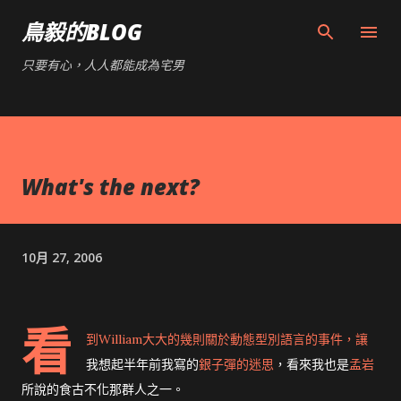
跳到主要內容
鳥毅的BLOG
只要有心，人人都能成為宅男
What's the next?
10月 27, 2006
看
到William大大的
幾則關於動態型別語言的事件
，讓
我想起半年前我寫的
銀子彈的迷思
，看來我也是
孟岩
所說的食古不化那群人之一。