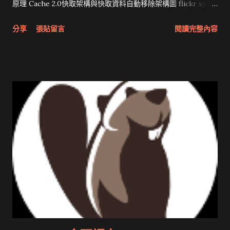
原理 Cache 2.0快取架構與快取資料自動移除架構圖 flickr sync
分享與試用 SUN Looking Glass 3D圖形介面發布1.0 雅虎勵精
分享
張貼留言
閱讀完整內容
圖治推動改革 Wait and see 國內某SOC疑遭駭客入侵 大砲開講
Very Important! 微軟公佈Vista安全程式介面草案 一窺Google
開原碼庫房乾坤 qing is writing a dig girl net... wait and see