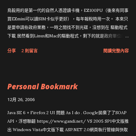
鳥毅用的是第一代的自然人憑證讀卡機，EZ100PU（後來有同事
買EZmini可以讀SIM卡似乎更好），每年報稅時用一次。 本來只
是要申請些政府業務，一時之間找不到光碟，沒想到在 驅動程式
下載 居然看到Linux和Mac的驅動程式，剩下的就是政府單位的
網頁和程式應該改版了吧！！！
分享
2 則留言
閱讀完整內容
Personal Bookmark
12月 26, 2006
Java SE 6 + Firefox 2 UI 問題 As I do . Google拋棄了了SOAP
API，浮想聯翩 https://www.gandi.net/ VS 2005 SP1中文版推
出 Windows Vista中文版下載 ASP.NET 2.0網頁執行管線與快取