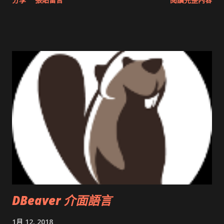
圖治推動改革 Wait and see 國內某SOC疑遭駭客入侵 大砲開講
Very Important! 微軟公佈Vista安全程式介面草案 一窺Google
開原碼庫房乾坤 qing is writing a dig girl net... wait and see
DBeaver 介面語言
1月 12, 2018