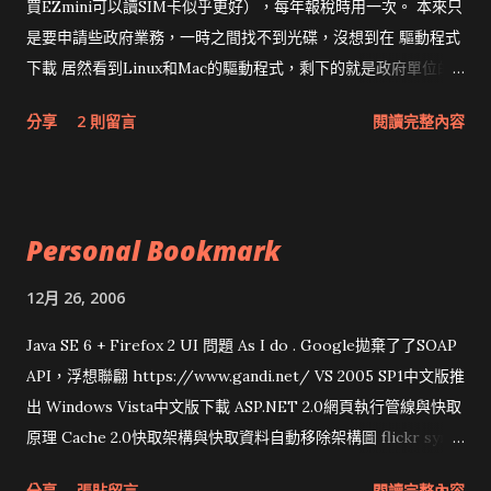
買EZmini可以讀SIM卡似乎更好），每年報稅時用一次。 本來只
是要申請些政府業務，一時之間找不到光碟，沒想到在 驅動程式
下載 居然看到Linux和Mac的驅動程式，剩下的就是政府單位的
網頁和程式應該改版了吧！！！
分享
2 則留言
閱讀完整內容
Personal Bookmark
12月 26, 2006
Java SE 6 + Firefox 2 UI 問題 As I do . Google拋棄了了SOAP
API，浮想聯翩 https://www.gandi.net/ VS 2005 SP1中文版推
出 Windows Vista中文版下載 ASP.NET 2.0網頁執行管線與快取
原理 Cache 2.0快取架構與快取資料自動移除架構圖 flickr sync
分享與試用 SUN Looking Glass 3D圖形介面發布1.0 雅虎勵精
分享
張貼留言
閱讀完整內容